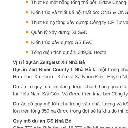
Thiết kế mặt bằng tổng thể bởi: Edaw Chang-
Kiến trúc và thiết kế nội thất do: ONG & ON
Thiết kế hạ tầng xây dựng: Công ty CP Tư
Quản lý xây dựng: Xi S&D
Kiến trúc xây dựng: GS E&C
Tổng diện tích dự án: 349,36 Hecta
Vị trí dự án Zeitgeist Xii Nhà Bè
Dự án Zeit River County 1 Nhà Bè
là một trong nhữ
Hữu Thọ, Xã Phước Kiển và Xã Nhơn Đức, Huyện N
Dự án có quy mô lớn đang được khách hàng quan tâm v
tại Phía Nam Sài Gòn. Và được triển khai bởi Công 
Dự án có quy mô lớn chú trọng vào chất lượng và kế
lớn trên tổng 350 ha được trông đợi sẽ là khu đô thị
Quy mô dự án GS Nhà Bè