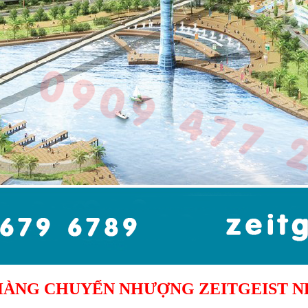
HÀNG CHUYỂN NHƯỢNG ZEITGEIST N