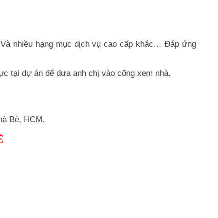
hị… Và nhiều hạng mục dịch vụ cao cấp khác… Đáp ứng
c tại dự án để đưa anh chị vào cổng xem nhà.
hà Bè, HCM.
È