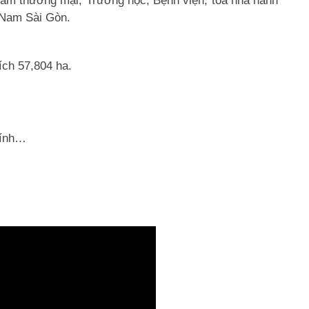
tâm thương mại, Trường học, Bệnh viện, toà nhà hành
i Nam Sài Gòn.
ích 57,804 ha.
hính…