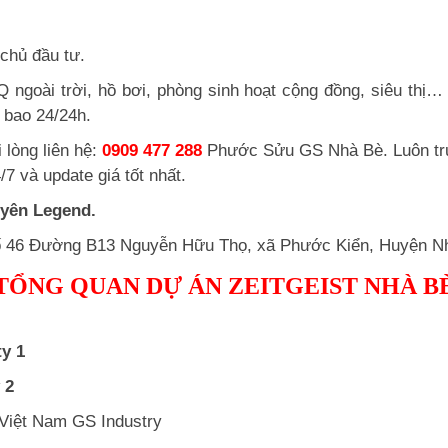
chủ đầu tư.
BQ ngoài trời, hồ bơi, phòng sinh hoạt cộng đồng, siêu t
 bao 24/24h.
 lòng liên hệ:
0909 477 288
Phước Sửu GS Nhà Bè. Luôn trự
7 và update giá tốt nhất.
yên Legend.
ố 46 Đường B13 Nguyễn Hữu Thọ, xã Phước Kiển, Huyện N
TỔNG QUAN DỰ ÁN ZEITGEIST NHÀ B
ty 1
 2
Việt Nam GS Industry