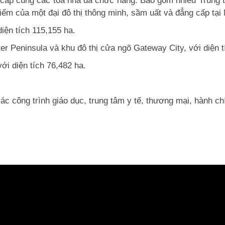
 cấp cùng các toà nhà đa chức năng. Bao gồm nhiều Trung 
điểm của một đại đô thị thông minh, sầm uất và đẳng cấp tạ
diện tích 115,155 ha.
r Peninsula và khu đô thị cửa ngõ Gateway City, với diện t
với diện tích 76,482 ha.
ác công trình giáo dục, trung tâm y tế, thương mại, hành c