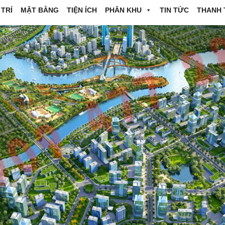
 TRÍ
MẶT BẰNG
TIỆN ÍCH
PHÂN KHU
TIN TỨC
THANH 