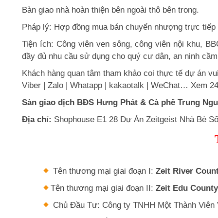
Bàn giao nhà hoàn thiện bên ngoài thô bên trong.
Pháp lý: Hợp đồng mua bán chuyển nhượng trực tiếp 
Tiện ích: Công viên ven sông, công viên nội khu, B
đầy đủ nhu cầu sử dụng cho quý cư dân, an ninh cầm
Khách hàng quan tâm tham khảo coi thực tế dự án vui
Viber | Zalo | Whatapp | kakaotalk | WeChat… Xem 24/
Sàn giao dịch BĐS Hưng Phát & Cà phê Trung Ngu
Địa chỉ:
Shophouse E1 28 Dự Án Zeitgeist Nhà Bè S
Tên thương mại giai đoạn I:
Zeit River Coun
Tên thương mại giai đoạn II:
Zeit Edu County
Chủ Đầu Tư: Công ty TNHH Một Thành Viên 