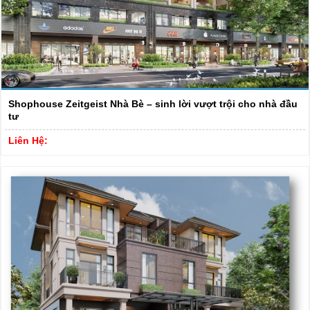
Shophouse Zeitgeist Nhà Bè – sinh lời vượt trội cho nhà đầu
tư
Liên Hệ: