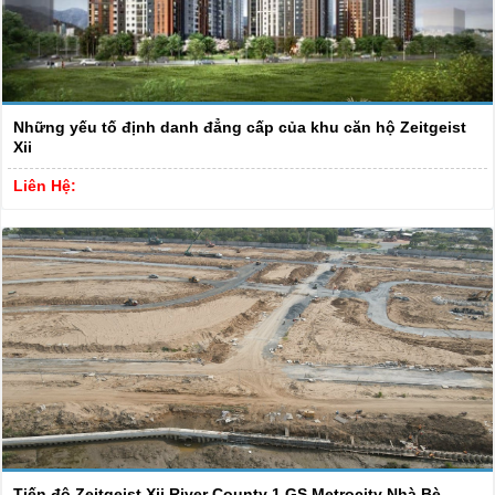
Những yếu tố định danh đẳng cấp của khu căn hộ Zeitgeist
Xii
Liên Hệ:
Tiến độ Zeitgeist Xii River County 1 GS Metrocity Nhà Bè