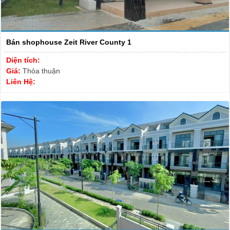
Bán shophouse Zeit River County 1
Diện tích:
Giá:
Thỏa thuận
Liên Hệ: