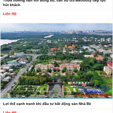
Thừa hưởng tiện ích đồng bộ, căn hộ GS Metrocity tiếp tục
hút khách
Liên Hệ:
Lợi thế cạnh tranh khi đầu tư bất động sản Nhà Bè
Liên Hệ: