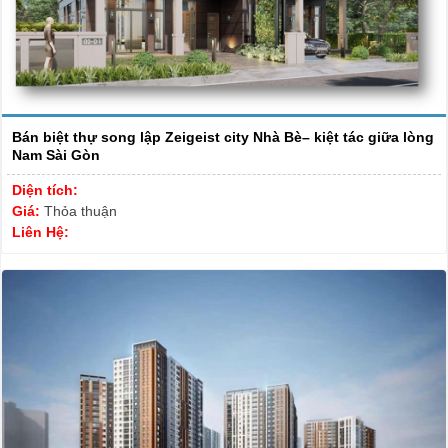
Bán biệt thự song lập Zeigeist city Nhà Bè– kiệt tác giữa lòng
Nam Sài Gòn
Diện tích:
Giá:
Thỏa thuận
Liên Hệ: