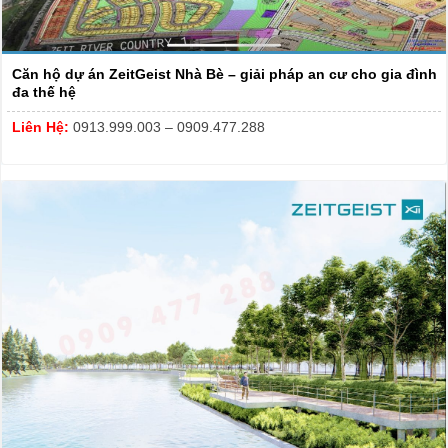
Căn hộ dự án ZeitGeist Nhà Bè – giải pháp an cư cho gia đình
đa thế hệ
Liên Hệ:
0913.999.003 – 0909.477.288