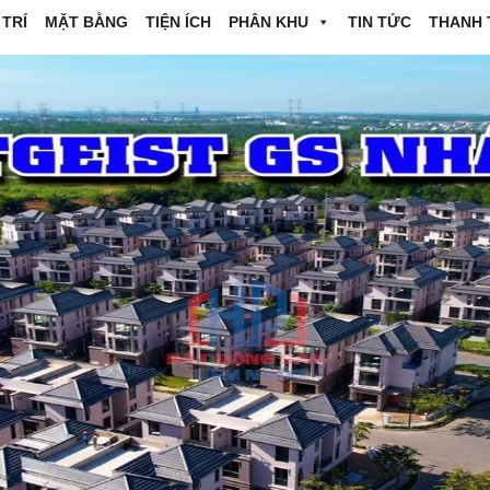
 TRÍ
MẶT BẰNG
TIỆN ÍCH
PHÂN KHU
TIN TỨC
THANH 