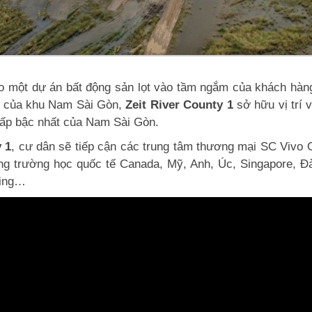
 cho một dự án bất động sản lọt vào tầm ngắm của khách hàn
 của khu Nam Sài Gòn,
Zeit River County 1
sở hữu vị trí 
 cấp bậc nhất của Nam Sài Gòn.
 1
, cư dân sẽ tiếp cận các trung tâm thương mại SC Vivo C
ống trường học quốc tế Canada, Mỹ, Anh, Úc, Singapore, Đà
King…