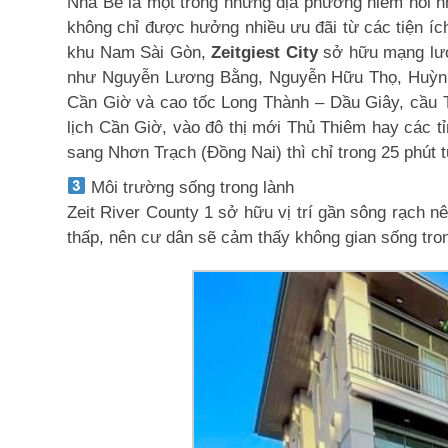
Nhà Bè là một trong những địa phương hiếm hoi n
không chỉ được hưởng nhiều ưu đãi từ các tiện íc
khu Nam Sài Gòn,
Zeitgiest City
sở hữu mạng lưới
như Nguyễn Lương Bằng, Nguyễn Hữu Thọ, Huỳnh 
Cần Giờ và cao tốc Long Thành – Dầu Giây, cầu T
lịch Cần Giờ, vào đô thị mới Thủ Thiêm hay các 
sang Nhơn Trạch (Đồng Nai) thì chỉ trong 25 phút 
Môi trường sống trong lành
Zeit River County 1 sở hữu vị trí gần sông rạch 
thấp, nên cư dân sẽ cảm thấy không gian sống tron