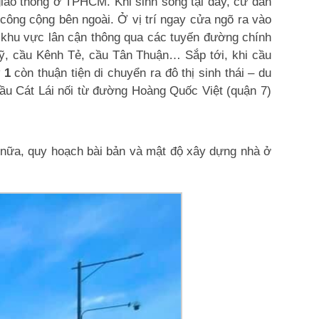
iao thông ở TPHCM. Khi sinh sống tại đây, cư dân
công cộng bên ngoài. Ở vị trí ngay cửa ngõ ra vào
c khu vực lân cận thông qua các tuyến đường chính
, cầu Kênh Tẻ, cầu Tân Thuận… Sắp tới, khi cầu
 1
còn thuận tiện di chuyển ra đô thị sinh thái – du
ầu Cát Lái nối từ đường Hoàng Quốc Việt (quận 7)
n nữa, quy hoạch bài bản và mật độ xây dựng nhà ở