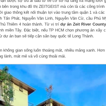
hận được sự ưu ái đầu tư về cơ sở hạ tầng và mạng lưới g
h bên trong khu đô thị ZEITGEIST mà còn là các công trình 
 giao thông kết nối thuận lợi vào trung tâm quận 1 và cá
Tấn Phát, Nguyễn Văn Linh, Nguyễn Văn Cừ, cầu Phú Mỹ
hủ Thiêm 4 hoàn thành. Từ vị trí
dự án Zeit River County
tỉnh miền Tây. Đặc biệt, nếu TP HCM chọn phương án xây c
từ dự án bạn sẽ tiếp cận sân bay quốc tế Long Thành.
nên không gian sống luôn thoáng mát, nhiều mảng xanh. Hơ
g lành, mát mẻ và vô cùng thoải mái.