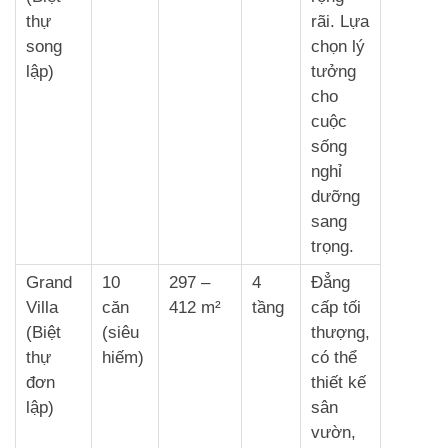
thự
rãi. Lựa
song
chọn lý
lập)
tưởng
cho
cuộc
sống
nghỉ
dưỡng
sang
trọng.
Grand
10
297 –
4
Đẳng
Villa
căn
412 m²
tầng
cấp tối
(Biệt
(siêu
thượng,
thự
hiếm)
có thể
đơn
thiết kế
lập)
sân
vườn,