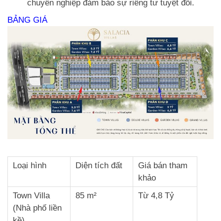
chuyên nghiệp đảm bảo sự riêng tư tuyệt đối.
BẢNG GIÁ
Loại hình
Diện tích đất
Giá bán tham
khảo
Town Villa
85 m²
Từ 4,8 Tỷ
(Nhà phố liền
kề)