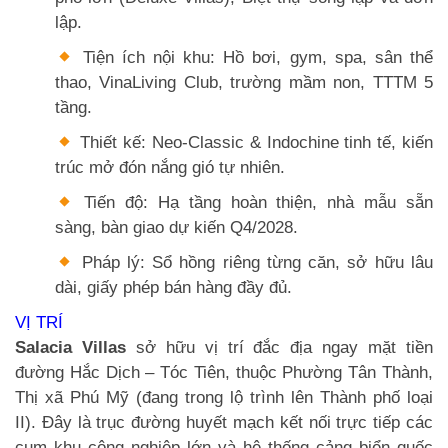
lập.
Tiện ích nội khu: Hồ bơi, gym, spa, sân thể
thao, VinaLiving Club, trường mầm non, TTTM 5
tầng.
Thiết kế: Neo-Classic & Indochine tinh tế, kiến
trúc mở đón nắng gió tự nhiên.
Tiến độ: Hạ tầng hoàn thiện, nhà mẫu sẵn
sàng, bàn giao dự kiến Q4/2028.
Pháp lý: Sổ hồng riêng từng căn, sở hữu lâu
dài, giấy phép bán hàng đầy đủ.
VỊ TRÍ
Salacia Villas
sở hữu vị trí đắc địa ngay mặt tiền
đường Hắc Dịch – Tóc Tiên, thuộc Phường Tân Thành,
Thị xã Phú Mỹ (đang trong lộ trình lên Thành phố loại
II). Đây là trục đường huyết mạch kết nối trực tiếp các
cụm khu công nghiệp lớn và hệ thống cảng biển quốc