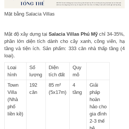
Mặt bằng Salacia Villas
Mật độ xây dựng tại
Salacia Villas Phú Mỹ
chỉ 34-35%,
phần lớn diện tích dành cho cây xanh, công viên, hạ
tầng và tiện ích. Sản phẩm: 333 căn nhà thấp tầng (4
loại).
Loại
Số
Diện
Quy
hình
lượng
tích đất
mô
Town
192
85 m²
4
Giải
Villa
căn
(5x17m)
tầng
pháp
(Nhà
hoàn
phố
hảo cho
liền kề)
gia đình
2-3 thế
hệ.