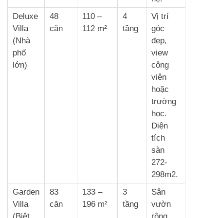
Deluxe
48
110 –
4
Vị trí
Villa
căn
112 m²
tầng
góc
(Nhà
đẹp,
phố
view
lớn)
công
viên
hoặc
trường
học.
Diện
tích
sàn
272-
298m2.
Garden
83
133 –
3
Sân
Villa
căn
196 m²
tầng
vườn
(Biệt
rộng