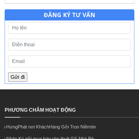
ĐĂNG KÝ TƯ VẤN
PHƯƠNG CHÂM HOẠT ĐỘNG
HưngPhát nơi KháchHàng Gởi Trọn Niềmtin
Nhận Ký gởi mua bán cho thuê GS Nhà Bè