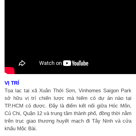
VỊ TRÍ
Tọa lạc tại xã Xuân Thới Sơn, Vinhomes Saigon Park
sở hữu vị trí chiến lược mà hiếm có dự án nào tại
TP.HCM có được. Đây là điểm kết nối giữa Hóc Môn,
Củ Chi, Quận 12 và trung tâm thành phố, đồng thời nằm
trên trục giao thương huyết mạch đi Tây Ninh và cửa
khẩu Mộc Bài.